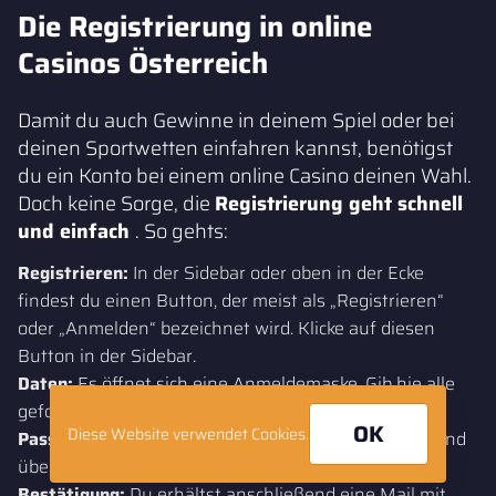
Die Registrierung in online
Casinos Österreich
Damit du auch Gewinne in deinem Spiel oder bei
deinen Sportwetten einfahren kannst, benötigst
du ein Konto bei einem online Casino deinen Wahl.
Doch keine Sorge, die
Registrierung geht schnell
und einfach
. So gehts:
Registrieren:
In der Sidebar oder oben in der Ecke
findest du einen Button, der meist als „Registrieren“
oder „Anmelden“ bezeichnet wird. Klicke auf diesen
Button in der Sidebar.
Daten:
Es öffnet sich eine Anmeldemaske. Gib hie alle
geforderten Daten und Informationen ein.
OK
Diese Website verwendet Cookies.
Passwort und E-Mail:
Gib deine E-Mail Adresse an und
überlege dir ein sicheres Passwort.
Bestätigung:
Du erhältst anschließend eine Mail mit