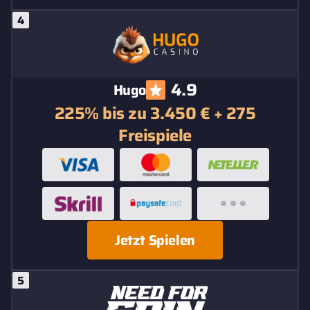
4.9
Hugo
225% bis zu 3.450 € + 275
Freispiele
Jetzt Spielen