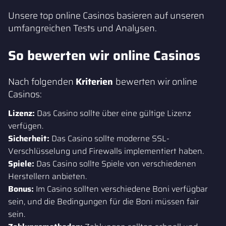
Unsere top online Casinos basieren auf unseren
umfangreichen Tests und Analysen.
So bewerten wir online Casinos
Nach folgenden
Kriterien
bewerten wir online
Casinos:
Lizenz:
Das Casino sollte über eine gültige Lizenz
verfügen.
Sicherheit:
Das Casino sollte moderne SSL-
Verschlüsselung und Firewalls implementiert haben.
Spiele:
Das Casino sollte Spiele von verschiedenen
Herstellern anbieten.
Bonus:
Im Casino sollten verschiedene Boni verfügbar
sein, und die Bedingungen für die Boni müssen fair
sein.