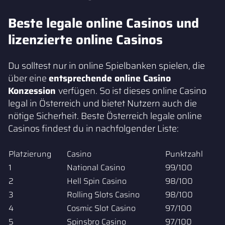
Beste legale online Casinos und
lizenzierte online Casinos
Du solltest nur in online Spielbanken spielen, die
über eine
entsprechende online Casino
Konzession
verfügen. So ist dieses online Casino
legal in Österreich und bietet Nutzern auch die
nötige Sicherheit. Beste Österreich legale online
Casinos findest du in nachfolgender Liste:
Platzierung
Casino
Punktzahl
1
National Casino
99/100
2
Hell Spin Casino
98/100
3
Rolling Slots Casino
98/100
4
Cosmic Slot Casino
97/100
5
Spinsbro Casino
97/100