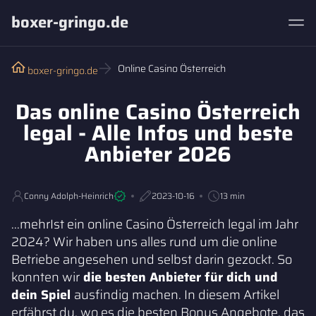
boxer-gringo.de
Online Casino Österreich
boxer-gringo.de
Das online Casino Österreich
legal - Alle Infos und beste
Anbieter 2026
Conny Adolph-Heinrich
2023-10-16
13 min
...mehr
Ist ein online Casino Österreich legal im Jahr
2024? Wir haben uns alles rund um die online
Betriebe angesehen und selbst darin gezockt. So
konnten wir
die besten Anbieter für dich und
dein Spiel
ausfindig machen. In diesem Artikel
erfährst du, wo es die besten Bonus Angebote, das