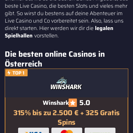
beste Live Casino, die besten Slots und vieles mehr
gibt. So wirst du bestens auf deine Abenteuer im
Live Casino und Co vorbereitet sein. Also, lass uns
direkt starten. Hier werden wir dir die
legalen
Spielhallen
vorstellen.
Die besten online Casinos in
Österreich
5.0
Winshark
315% bis zu 2.500 € + 325 Gratis
Spins